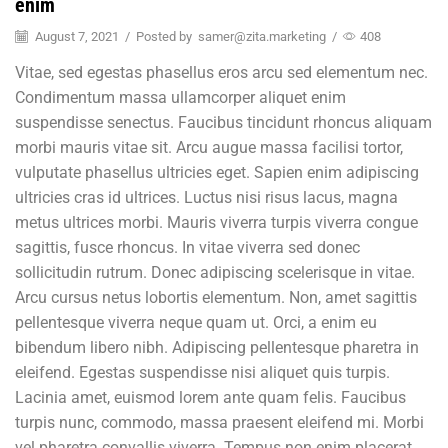
enim
August 7, 2021
/
Posted by
samer@zita.marketing
/
408
Vitae, sed egestas phasellus eros arcu sed elementum nec.
Condimentum massa ullamcorper aliquet enim
suspendisse senectus. Faucibus tincidunt rhoncus aliquam
morbi mauris vitae sit. Arcu augue massa facilisi tortor,
vulputate phasellus ultricies eget. Sapien enim adipiscing
ultricies cras id ultrices. Luctus nisi risus lacus, magna
metus ultrices morbi. Mauris viverra turpis viverra congue
sagittis, fusce rhoncus. In vitae viverra sed donec
sollicitudin rutrum. Donec adipiscing scelerisque in vitae.
Arcu cursus netus lobortis elementum. Non, amet sagittis
pellentesque viverra neque quam ut. Orci, a enim eu
bibendum libero nibh. Adipiscing pellentesque pharetra in
eleifend. Egestas suspendisse nisi aliquet quis turpis.
Lacinia amet, euismod lorem ante quam felis. Faucibus
turpis nunc, commodo, massa praesent eleifend mi. Morbi
vel pharetra convallis viverra. Tempus non enim placerat